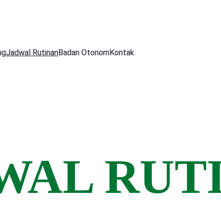
ng
Jadwal Rutinan
Badan Otonom
Kontak
WAL RUT